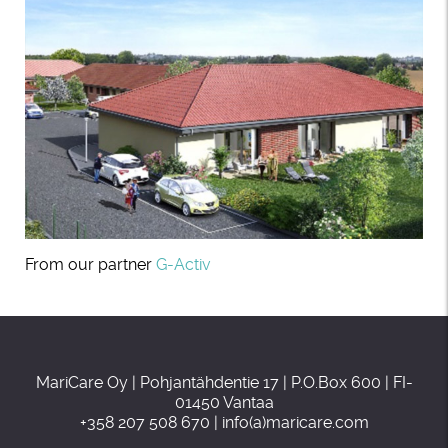
From our partner
G-Activ
MariCare Oy | Pohjantähdentie 17 | P.O.Box 600 | FI-
01450 Vantaa
+358 207 508 670 | info(a)maricare.com