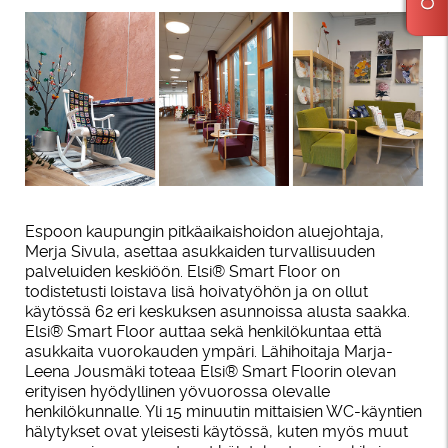
Espoon kaupungin pitkäaikaishoidon aluejohtaja,
Merja Sivula, asettaa asukkaiden turvallisuuden
palveluiden keskiöön. Elsi® Smart Floor on
todistetusti loistava lisä hoivatyöhön ja on ollut
käytössä 62 eri keskuksen asunnoissa alusta saakka.
Elsi® Smart Floor auttaa sekä henkilökuntaa että
asukkaita vuorokauden ympäri. Lähihoitaja Marja-
Leena Jousmäki toteaa Elsi® Smart Floorin olevan
erityisen hyödyllinen yövuorossa olevalle
henkilökunnalle. Yli 15 minuutin mittaisien WC-käyntien
hälytykset ovat yleisesti käytössä, kuten myös muut