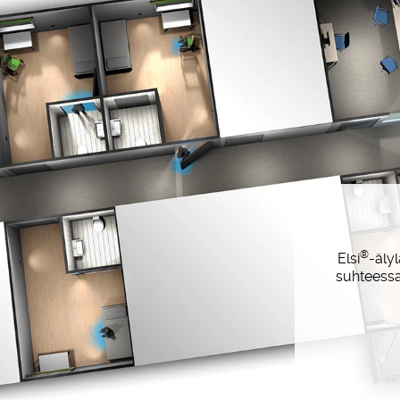
®
Elsi
-älyl
suhteessa