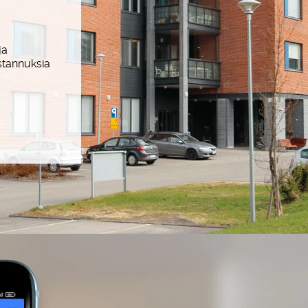
ja
stannuksia