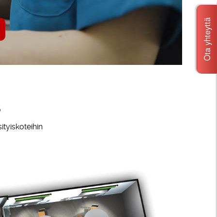
Ota yhteyttä
s
ityiskoteihin