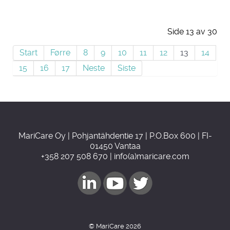
Side 13 av 30
Start
Førre
8
9
10
11
12
13
14
15
16
17
Neste
Siste
MariCare Oy | Pohjantähdentie 17 | P.O.Box 600 | FI-
01450 Vantaa
+358 207 508 670 | info(a)maricare.com
© MariCare 2026