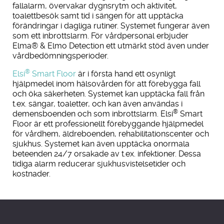
fallalarm, övervakar dygnsrytm och aktivitet,
toalettbesök samt tid i sängen för att upptäcka
förändringar i dagliga rutiner. Systemet fungerar även
som ett inbrottslarm. För vårdpersonal erbjuder
Elma® & Elmo Detection ett utmärkt stöd även under
vårdbedömningsperioder.
®
Elsi
Smart Floor
är i första hand ett osynligt
hjälpmedel inom hälsovården för att förebygga fall
och öka säkerheten. Systemet kan upptäcka fall från
t.ex. sängar, toaletter, och kan även användas i
®
demensboenden och som inbrottslarm. Elsi
Smart
Floor är ett professionellt förebyggande hjälpmedel
för vårdhem, äldreboenden, rehabilitationscenter och
sjukhus. Systemet kan även upptäcka onormala
beteenden 24/7 orsakade av t.ex. infektioner. Dessa
tidiga alarm reducerar sjukhusvistelsetider och
kostnader.