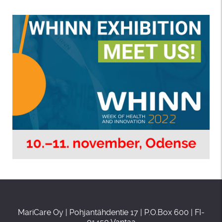
MariCare Oy | Pohjantähdentie 17 | P.O.Box 600 | FI-